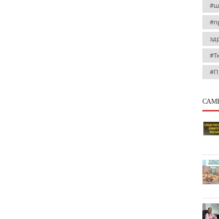
#ш
#п
зд
#Т
#П
САМ