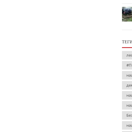
ТЕГ
ле
#П
на
де
на
на
Бе
на