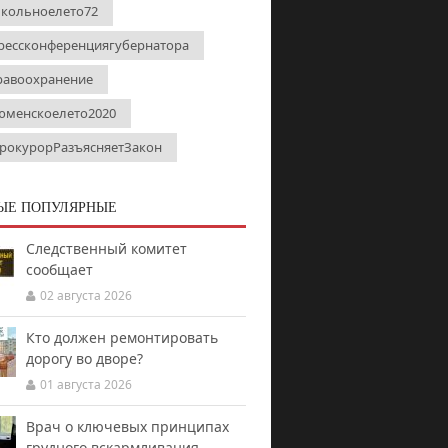
кольноелето72
рессконференциягубернатора
равоохранение
юменскоелето2020
рокурорРазъясняетЗакон
ЫЕ ПОПУЛЯРНЫЕ
Следственный комитет
сообщает
02 августа 2026
Кто должен ремонтировать
дорогу во дворе?
01 августа 2026
Врач о ключевых принципах
грудного вскармливания