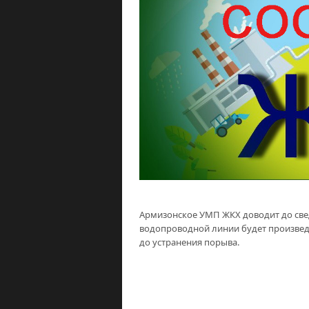
Армизонское УМП ЖКХ доводит до сведе
водопроводной линии будет произвед
до устранения порыва.