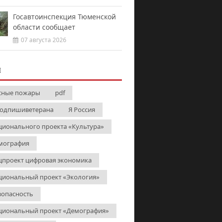
Госавтоинспекция Тюменской
области сообщает
07 августа 2026
И
сные пожары
pdf
одпишиветерана
Я Россия
ционального проекта «Культура»
мография
цпроект цифровая экономика
циональный проект «Экология»
зопасность
циональный проект «Демография»