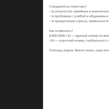
Специалисты помогают:
✅в сложностях семейных и межлично
✅в проблемах с учёбой и общением в
✅в преодолении стресса, тревожности
Как позвонить?
8-800-2000-122 — единый номер по все
124 — короткий номер с мобильного т
Помощь рядом. Важно знать, куда мо