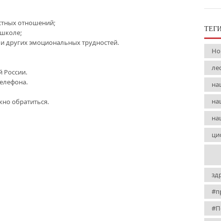
стных отношений;
ТЕГ
 школе;
 и других эмоциональных трудностей.
Но
ле
й России.
елефона.
на
на
жно обратиться.
на
ци
зд
#п
#П