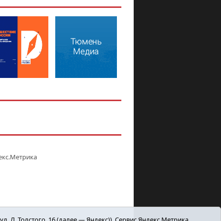
. Л. Толстого, 16 (далее — Яндекс)). Сервис Яндекс.Метрика