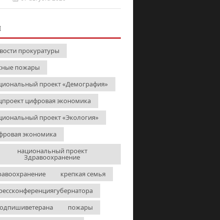
И
вости прокуратуры
сные пожары
циональный проект «Демография»
цпроект цифровая экономика
циональный проект «Экология»
фровая экономика
национальный проект
Здравоохранение
равоохранение
крепкая семья
рессконференциягубернатора
одпишиветерана
пожары