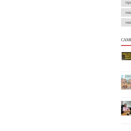
пр
на
на
САМ