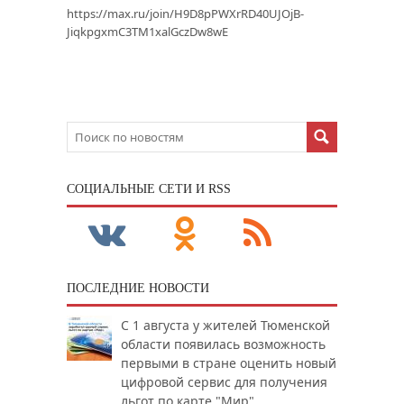
https://max.ru/join/H9D8pPWXrRD40UJOjB-
JiqkpgxmC3TM1xalGczDw8wE
CОЦИАЛЬНЫЕ СЕТИ И RSS
ПОСЛЕДНИЕ НОВОСТИ
С 1 августа у жителей Тюменской
области появилась возможность
первыми в стране оценить новый
цифровой сервис для получения
льгот по карте "Мир"