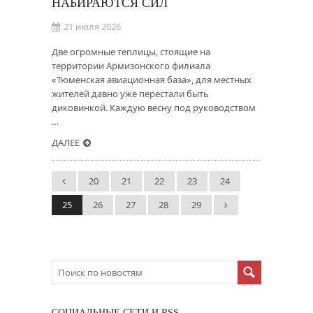
НАБИРАЮТСЯ СИЛ
21 июля 2026
Две огромные теплицы, стоящие на
территории Армизонского филиала
«Тюменская авиационная база», для местных
жителей давно уже перестали быть
диковинкой. Каждую весну под руководством
…
ДАЛЕЕ
20
21
22
23
24
25
26
27
28
29
CОЦИАЛЬНЫЕ СЕТИ И RSS