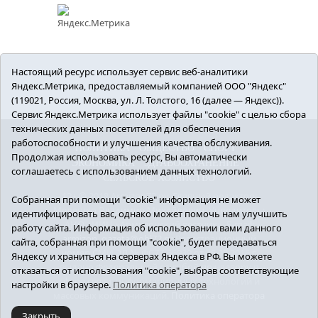
Настоящий ресурс использует сервис веб-аналитики
Яндекс.Метрика, предоставляемый компанией ООО "Яндекс"
(119021, Россия, Москва, ул. Л. Толстого, 16 (далее — Яндекс)).
Сервис Яндекс.Метрика использует файлы "cookie" с целью сбора
технических данных посетителей для обеспечения
работоспособности и улучшения качества обслуживания.
ПОЛИТИКА
ОБЩЕСТВО
СПОРТ
Продолжая использовать ресурс, Вы автоматически
ЭКОНОМИКА
ЗДРАВООХРАНЕНИЕ
соглашаетесь с использованием данных технологий.
СЕЛЬСКОЕ ХОЗЯЙСТВО
12+ © 2018 Armizon72.ру. Главный редактор:
Собранная при помощи "cookie" информация не может
Мелешко Владимир Михайлович. Учредитель:
идентифицировать вас, однако может помочь нам улучшить
АНО «ИИЦ «Армизонский вестник». E-mail:
работу сайта. Информация об использовании вами данного
armizon_gazeta@obl72.ru
Регистрационный
сайта, собранная при помощи "cookie", будет передаваться
номер СМИ ЭЛ № ФС77-66939 от 25.08.2016 г.
Яндексу и храниться на серверах Яндекса в РФ. Вы можете
выдано Федеральной службой по надзору в
отказаться от использования "cookie", выбрав соответствующие
сфере связи, информационных технологий и
настройки в браузере.
Политика оператора
массовых коммуникаций.
Политика оператора
Закрыть