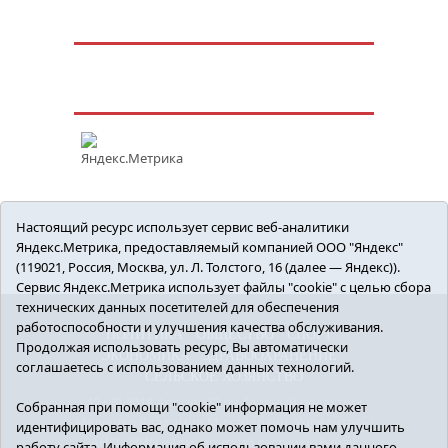
Настоящий ресурс использует сервис веб-аналитики
Яндекс.Метрика, предоставляемый компанией ООО "Яндекс"
(119021, Россия, Москва, ул. Л. Толстого, 16 (далее — Яндекс)).
Сервис Яндекс.Метрика использует файлы "cookie" с целью сбора
технических данных посетителей для обеспечения
работоспособности и улучшения качества обслуживания.
ПОЛИТИКА
ОБЩЕСТВО
СПОРТ
Продолжая использовать ресурс, Вы автоматически
ЭКОНОМИКА
ЗДРАВООХРАНЕНИЕ
соглашаетесь с использованием данных технологий.
СЕЛЬСКОЕ ХОЗЯЙСТВО
12+ © 2018 Armizon72.ру. Главный редактор:
Собранная при помощи "cookie" информация не может
Мелешко Владимир Михайлович. Учредитель:
идентифицировать вас, однако может помочь нам улучшить
АНО «ИИЦ «Армизонский вестник». E-mail:
работу сайта. Информация об использовании вами данного