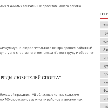
самых значимых социальных проектов нашего района
ТЕГ
#ш
Ци
#д
зе Физкультурно-оздоровительного центра прошёл районный
Я 
культурно-спортивного комплекса «Готов к труду и обороне»
#П
ку
пр
Т РЯДЫ ЛЮБИТЕЛЕЙ СПОРТА"
на
фе
 большой праздник - VII областные летние сельские
#н
ло 700 спортсменов из многих районов и автономных
Пр