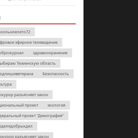
И
кольноелето72
фровое эфирное телевидение
оброжурнал
здравоохранение
выбираю Тюменскую область
одпишиветерана
Безопасность
льтура
окурор разъясняет закон
циональный проект
экология
деральный проект "Демография"
еделядобрыхдел
окурор разъясняет закон