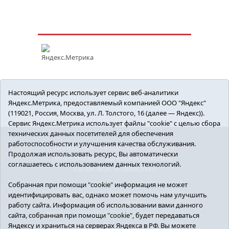
Настоящий ресурс использует сервис веб-аналитики
Яндекс.Метрика, предоставляемый компанией ООО "Яндекс"
(119021, Россия, Москва, ул. Л. Толстого, 16 (далее — Яндекс)).
Сервис Яндекс.Метрика использует файлы "cookie" с целью сбора
технических данных посетителей для обеспечения
работоспособности и улучшения качества обслуживания.
ПОЛИТИКА
ОБЩЕСТВО
СПОРТ
Продолжая использовать ресурс, Вы автоматически
ЭКОНОМИКА
ЗДРАВООХРАНЕНИЕ
соглашаетесь с использованием данных технологий.
СЕЛЬСКОЕ ХОЗЯЙСТВО
12+ © 2018 Armizon72.ру. Главный редактор:
Собранная при помощи "cookie" информация не может
Мелешко Владимир Михайлович. Учредитель:
идентифицировать вас, однако может помочь нам улучшить
АНО «ИИЦ «Армизонский вестник». E-mail:
работу сайта. Информация об использовании вами данного
armizon_gazeta@obl72.ru
Регистрационный
сайта, собранная при помощи "cookie", будет передаваться
номер СМИ ЭЛ № ФС77-66939 от 25.08.2016 г.
Яндексу и храниться на серверах Яндекса в РФ. Вы можете