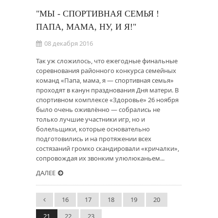
"МЫ - СПОРТИВНАЯ СЕМЬЯ !
ПАПА, МАМА, НУ, И Я!"
08 декабря 2016
Так уж сложилось, что ежегодные финальные
соревнования районного конкурса семейных
команд «Папа, мама, я — спортивная семья»
проходят в канун празднования Дня матери. В
спортивном комплексе «Здоровье» 26 ноября
было очень оживлённо — собрались не
только лучшие участники игр, но и
болельщики, которые основательно
подготовились и на протяжении всех
состязаний громко скандировали «кричалки»,
сопровождая их звонким улюлюканьем...
ДАЛЕЕ
16
17
18
19
20
21
22
23