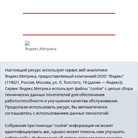
Настоящий ресурс использует сервис веб-аналитики
Яндекс.Метрика, предоставляемый компанией ООО "Яндекс"
(119021, Россия, Москва, ул. Л. Толстого, 16 (далее — Яндекс)).
Сервис Яндекс.Метрика использует файлы "cookie" с целью сбора
технических данных посетителей для обеспечения
работоспособности и улучшения качества обслуживания.
ПОЛИТИКА
ОБЩЕСТВО
СПОРТ
Продолжая использовать ресурс, Вы автоматически
ЭКОНОМИКА
ЗДРАВООХРАНЕНИЕ
соглашаетесь с использованием данных технологий.
СЕЛЬСКОЕ ХОЗЯЙСТВО
12+ © 2018 Armizon72.ру. Главный редактор:
Собранная при помощи "cookie" информация не может
Мелешко Владимир Михайлович. Учредитель:
идентифицировать вас, однако может помочь нам улучшить
АНО «ИИЦ «Армизонский вестник». E-mail:
работу сайта. Информация об использовании вами данного