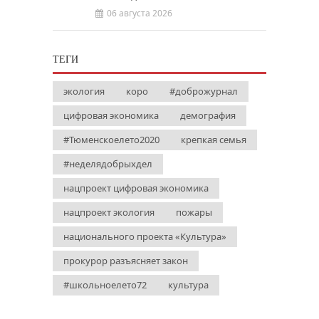
06 августа 2026
ТЕГИ
экология
коро
#доброжурнал
цифровая экономика
демография
#Тюменскоелето2020
крепкая семья
#неделядобрыхдел
нацпроект цифровая экономика
нацпроект экология
пожары
национального проекта «Культура»
прокурор разъясняет закон
#школьноелето72
культура