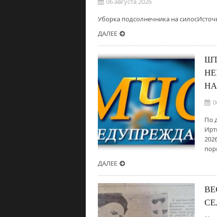
06 августа 2026
Уборка подсолнечника на силосИсточни
ДАЛЕЕ
ШТ
НЕ
НА
0
По 
Ирт
202
пор
ДАЛЕЕ
ВЕ
СЕ