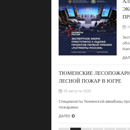
АЛ
ЭК
ПР
0
Экс
обл
Нап
ДАЛ
ТЮМЕНСКИЕ ЛЕСОПОЖАРН
ЛЕСНОЙ ПОЖАР В ЮГРЕ
05 августа 2026
Специалисты Тюменской авиабазы про
пожарами.
ДАЛЕЕ