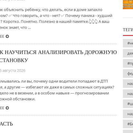
ак объяснить ребёнку, что делать, если в доме запахло
ом? ✅ Что говорить, а что - нет? ✅ Почему паника - худший
г? Коротко. Понятно. Полезно в нашей памятке.👆👆👆 А ваш
нок знает, что …
ТЕГ
ЕЕ
#н
К НАУЧИТЬСЯ АНАЛИЗИРОВАТЬ ДОРОЖНУЮ
де
СТАНОВКУ
#п
6 августа 2026
фе
умывались ли вы, почему одни водители попадают в ДТП
на
е, а другие — избегают их даже в самых сложных ситуациях?
 дело не в везении, а в особом навыке — прогнозировании
на
ожной обстановки.
#ш
ЕЕ
на
ЛАСТЬ
#Б