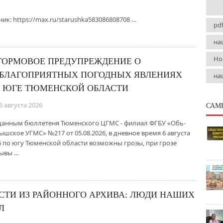
к: https://max.ru/starushka583086808708 …
pd
на
Но
ОРМОВОЕ ПРЕДУПРЕЖДЕНИЕ О
БЛАГОПРИЯТНЫХ ПОГОДНЫХ ЯВЛЕНИЯХ
на
 ЮГЕ ТЮМЕНСКОЙ ОБЛАСТИ
6 августа 2026
САМ
данным бюллетеня Тюменского ЦГМС - филиал ФГБУ «Обь-
ышское УГМС» №217 от 05.08.2026, в дневное время 6 августа
6 по югу Тюменской области возможны грозы, при грозе
ывы …
СТИ ИЗ РАЙОННОГО АРХИВА: ЛЮДИ НАШИХ
Л