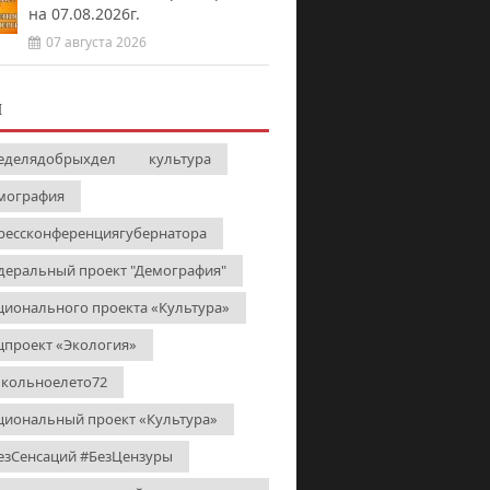
на 07.08.2026г.
07 августа 2026
И
еделядобрыхдел
культура
мография
рессконференциягубернатора
деральный проект "Демография"
ционального проекта «Культура»
цпроект «Экология»
кольноелето72
циональный проект «Культура»
езСенсаций #БезЦензуры