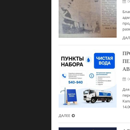
0
Бла
адм
про
раз
ДАЛ
ПР
ПЕ
АВ
0
Для
пер
Кали
14.0
ДАЛЕЕ