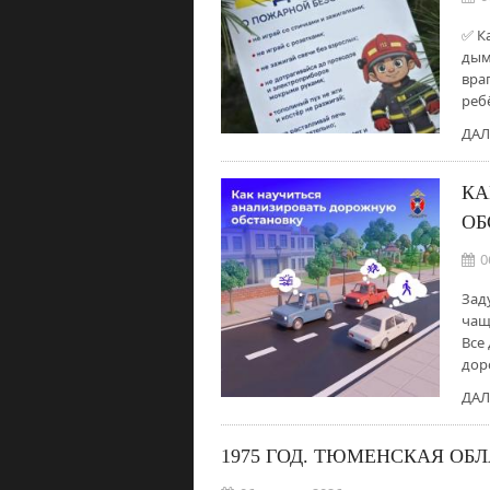
✅ К
дым
вра
ребё
ДАЛ
КА
ОБ
0
Зад
чащ
Все
дор
ДАЛ
1975 ГОД. ТЮМЕНСКАЯ ОБ