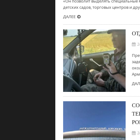
«Он позволит выделять специальные м
детских садов, торговых центров и дру
ДАЛЕЕ
ОТ
2
Пре
зад
око
Арм
ДАЛ
СО
ТЕ
Р
2