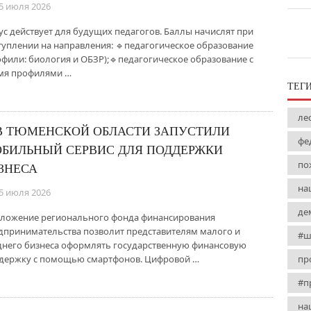
5 июля 2026
ус действует для будущих педагогов. Баллы начислят при
туплении на направления: 🔹педагогическое образование
офили: биология и ОБЗР);🔹педагогическое образование с
мя профилями …
ТЕГ
ле
В ТЮМЕНСКОЙ ОБЛАСТИ ЗАПУСТИЛИ
фе
БИЛЬНЫЙ СЕРВИС ДЛЯ ПОДДЕРЖКИ
по
ЗНЕСА
на
5 июля 2026
де
ложение регионального фонда финансирования
дпринимательства позволит представителям малого и
#ш
днего бизнеса оформлять государственную финансовую
держку с помощью смартфонов. Цифровой …
пр
#п
на