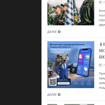
2
Бон
пос
(пр
дву
ДАЛЕЕ
📱
МО
БИ
2
При
пре
сре
под
ДАЛЕЕ