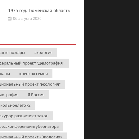
1975 год. Тюменская область
06 августа 2026
И
сные пожары
экология
деральный проект "Демография"
жары
крепкая семья
циональный проект "экология"
мография
Я Россия
кольноелето72
окурор разъясняет закон
рессконференциягубернатора
циональный проект «Экология»