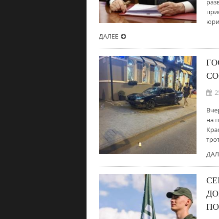
раз
при
юри
ДАЛЕЕ
ГО
СО
2
Вче
на 
Кра
трот
ДАЛ
СЕ
ДО
ПО