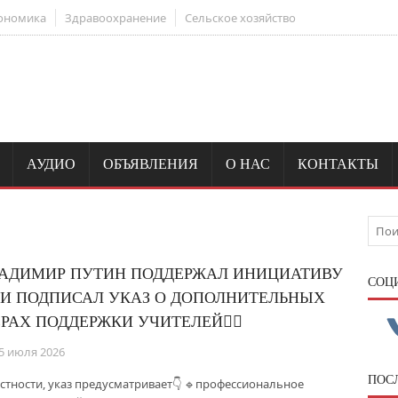
ономика
Здравоохранение
Сельское хозяйство
АУДИО
ОБЪЯВЛЕНИЯ
О НАС
КОНТАКТЫ
АДИМИР ПУТИН ПОДДЕРЖАЛ ИНИЦИАТИВУ
CОЦ
 И ПОДПИСАЛ УКАЗ О ДОПОЛНИТЕЛЬНЫХ
РАХ ПОДДЕРЖКИ УЧИТЕЛЕЙ👍🏻
5 июля 2026
ПОС
астности, указ предусматривает👇 🔹профессиональное