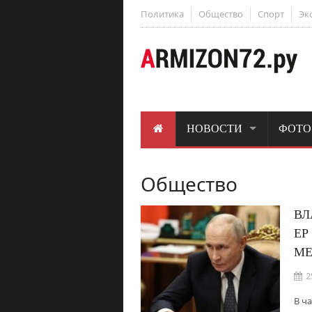
Политика
Общество
Спорт
Эк
НОВОСТИ
ФОТО
Общество
ВЛ
ЕР
МЕ
2
В ч