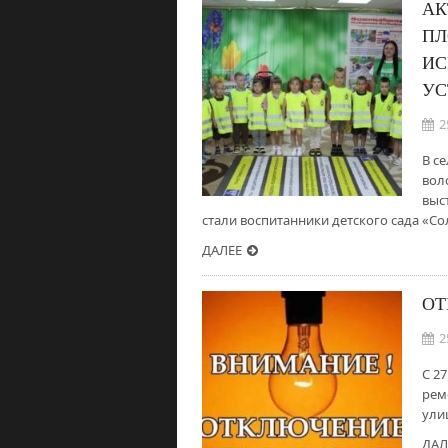
АК
ПЛ
ИС
УС
2
В с
вол
выс
стали воспитанники детского сада «С
ДАЛЕЕ
ОТ
2
С 27
рем
ули
ДАЛ