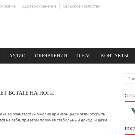
ономика
Здравоохранение
Сельское хозяйство
АУДИО
ОБЪЯВЛЕНИЯ
О НАС
КОНТАКТЫ
ЕТ ВСТАТЬ НА НОГИ
CОЦ
е «Самозанятость» многие армизонцы смогли открыть
тся на себя, при этом получая стабильный доход, и даже
ПОС