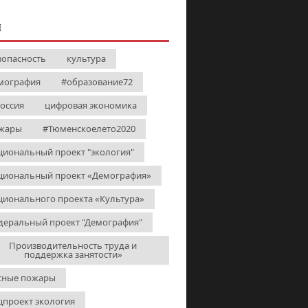
И
зопасность
культура
мография
#образование72
Россия
цифровая экономика
жары
#Тюменскоелето2020
циональный проект "экология"
циональный проект «Демография»
ционального проекта «Культура»
деральный проект "Демография"
Производительность труда и
поддержка занятости»
сные пожары
цпроект экология