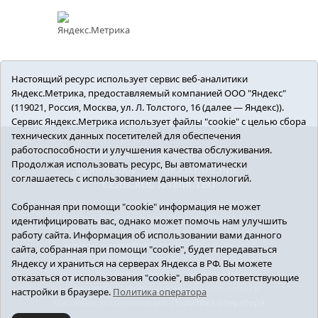
Настоящий ресурс использует сервис веб-аналитики
Яндекс.Метрика, предоставляемый компанией ООО "Яндекс"
(119021, Россия, Москва, ул. Л. Толстого, 16 (далее — Яндекс)).
Сервис Яндекс.Метрика использует файлы "cookie" с целью сбора
технических данных посетителей для обеспечения
работоспособности и улучшения качества обслуживания.
ПОЛИТИКА
ОБЩЕСТВО
СПОРТ
Продолжая использовать ресурс, Вы автоматически
ЭКОНОМИКА
ЗДРАВООХРАНЕНИЕ
соглашаетесь с использованием данных технологий.
СЕЛЬСКОЕ ХОЗЯЙСТВО
12+ © 2018 Armizon72.ру. Главный редактор:
Собранная при помощи "cookie" информация не может
Мелешко Владимир Михайлович. Учредитель:
идентифицировать вас, однако может помочь нам улучшить
АНО «ИИЦ «Армизонский вестник». E-mail:
работу сайта. Информация об использовании вами данного
armizon_gazeta@obl72.ru
Регистрационный
сайта, собранная при помощи "cookie", будет передаваться
номер СМИ ЭЛ № ФС77-66939 от 25.08.2016 г.
Яндексу и храниться на серверах Яндекса в РФ. Вы можете
выдано Федеральной службой по надзору в
отказаться от использования "cookie", выбрав соответствующие
сфере связи, информационных технологий и
настройки в браузере.
Политика оператора
массовых коммуникаций.
Политика оператора