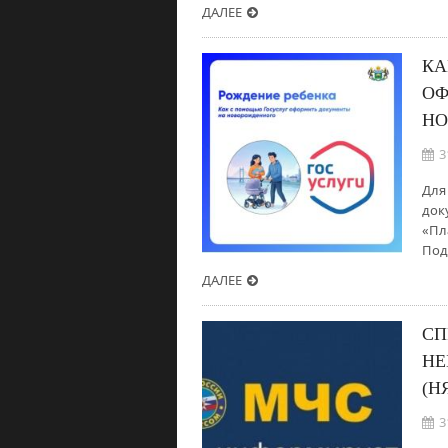
ДАЛЕЕ
КА
ОФ
НО
3
Для
док
«Пл
Под
ДАЛЕЕ
СП
НЕ
(Н
3