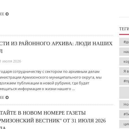
ЕЕ
ТЕГ
#д
СТИ ИЗ РАЙОННОГО АРХИВА: ЛЮДИ НАШИХ
Л
на
1 июля 2026
ко
Я 
годаря сотрудничеству с сектором по архивным делам
инистрации Армизонского муниципального округа, мы
#п
должаем публикации в новой рубрике, где будет
мещаться информация о жизни нашего …
ЕЕ
Но
ТАЙТЕ В НОВОМ НОМЕРЕ ГАЗЕТЫ
#Т
РМИЗОНСКИЙ ВЕСТНИК" ОТ 31 ИЮЛЯ 2026
ци
ДА