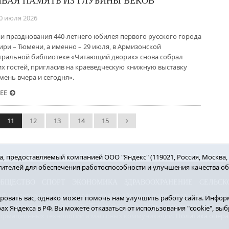
ВАЯ ПАМЯТЬ ИЗ ГЛУБИНЫ ВЕКОВ
0 июля 2026
ни празднования 440-летнего юбилея первого русского города
ири – Тюмени, а именно – 29 июля, в Армизонской
тральной библиотеке «Читающий дворик» снова собрал
их гостей, пригласив на краеведческую книжную выставку
мень вчера и сегодня».
ЕЕ
11
12
13
14
15
 предоставляемый компанией ООО "Яндекс" (119021, Россия, Москва, ул
етителей для обеспечения работоспособности и улучшения качества о
ОБЩЕСТВО
СПОРТ
ЭКОНОМИКА
ЗДРАВООХРАНЕНИЕ
СЕЛЬСК
вный редактор: Мелешко Владимир Михайлович. Учредитель: АНО «ИИЦ «
овать вас, однако может помочь нам улучшить работу сайта. Информ
нный номер СМИ ЭЛ № ФС77-66939 от 25.08.2016 г. выдано Федерально
рах Яндекса в РФ. Вы можете отказаться от использования "cookie", в
ормационных технологий и массовых коммуникаций.
Политика опера