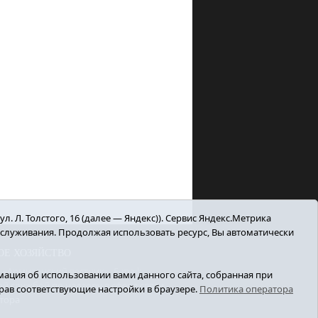
. Л. Толстого, 16 (далее — Яндекс)). Сервис Яндекс.Метрика
бслуживания. Продолжая использовать ресурс, Вы автоматически
ОЕ ХОЗЯЙСТВО
Армизонский вестник». E-mail:
ация об использовании вами данного сайта, собранная при
й службой по надзору в сфере связи,
ыбрав соответствующие настройки в браузере.
Политика оператора
тора