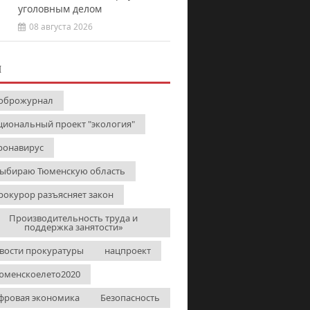
уголовным делом
08 августа 2026
И
оброжурнал
циональный проект "экология"
ронавирус
выбираю Тюменскую область
рокурор разъясняет закон
Производительность труда и
поддержка занятости»
вости прокуратуры
нацпроект
юменскоелето2020
фровая экономика
Безопасность