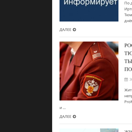
По 
Ирт
Тюм
днё
ДАЛЕЕ
РО
ТЮ
ТЫ
ПО
3
Жит
неп
Pro
и …
ДАЛЕЕ