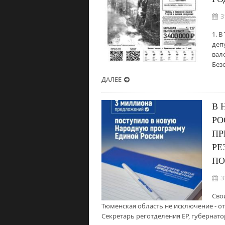
3
1. 
деп
вал
Без
ДАЛЕЕ
В 
РО
ПР
РЕ
ПО
3
Сво
Тюменская область не исключение - о
Секретарь реготделения ЕР, губернат