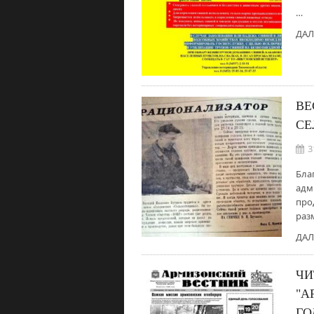
…
ДАЛ
ВЕ
СЕ
3
Бла
адм
про
раз
ДАЛ
ЧИ
"А
ГО