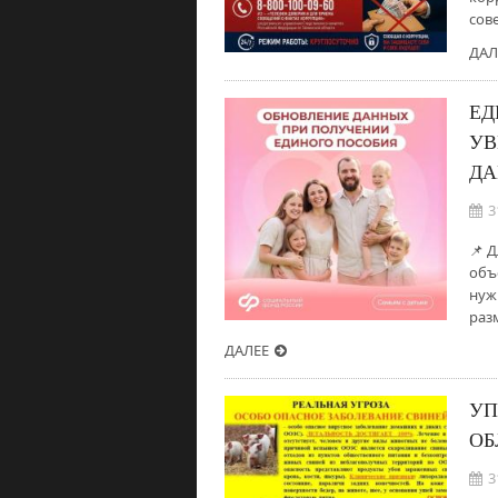
сов
ДАЛ
ЕД
УВ
Д
3
📌 
объ
нуж
раз
ДАЛЕЕ
УП
ОБ
3