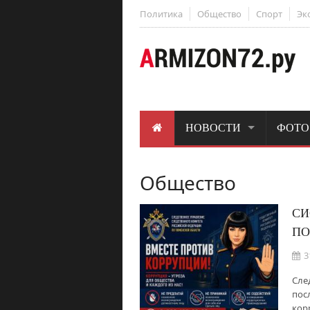
Политика
Общество
Спорт
Эк
НОВОСТИ
ФОТО
Общество
СИ
ПО
3
Сле
пос
кор