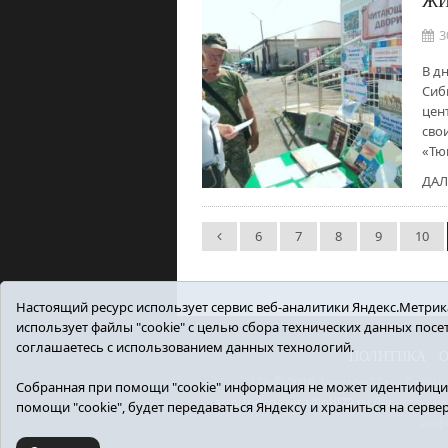
ЖИ
3
В д
Сиб
цен
сво
«Тю
ДАЛ
6
7
8
9
10
Настоящий ресурс использует сервис веб-аналитики Яндекс.Метрика,
использует файлы "cookie" с целью сбора технических данных пос
соглашаетесь с использованием данных технологий.
ПОЛИТИКА
12+ © 2018 Armizon72.ру. Гла
Собранная при помощи "cookie" информация не может идентифицир
armizon_gazeta@obl72.ru
Регистрацио
помощи "cookie", будет передаваться Яндексу и храниться на серве
инф