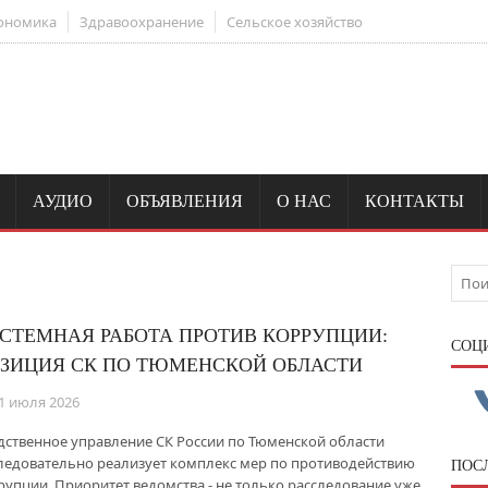
ономика
Здравоохранение
Сельское хозяйство
АУДИО
ОБЪЯВЛЕНИЯ
О НАС
КОНТАКТЫ
СТЕМНАЯ РАБОТА ПРОТИВ КОРРУПЦИИ:
CОЦ
ЗИЦИЯ СК ПО ТЮМЕНСКОЙ ОБЛАСТИ
1 июля 2026
дственное управление СК России по Тюменской области
ледовательно реализует комплекс мер по противодействию
ПОС
рупции. Приоритет ведомства - не только расследование уже