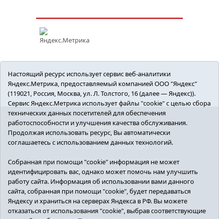
Настоящий ресурс использует сервис веб-аналитики
Яндекс.Метрика, предоставляемый компанией ООО "Яндекс"
(119021, Россия, Москва, ул. Л. Толстого, 16 (далее — Яндекс)).
Сервис Яндекс.Метрика использует файлы "cookie" с целью сбора
технических данных посетителей для обеспечения
работоспособности и улучшения качества обслуживания.
ПОЛИТИКА
ОБЩЕСТВО
СПОРТ
Продолжая использовать ресурс, Вы автоматически
ЭКОНОМИКА
ЗДРАВООХРАНЕНИЕ
соглашаетесь с использованием данных технологий.
СЕЛЬСКОЕ ХОЗЯЙСТВО
12+ © 2018 Armizon72.ру. Главный редактор:
Собранная при помощи "cookie" информация не может
Мелешко Владимир Михайлович. Учредитель:
идентифицировать вас, однако может помочь нам улучшить
АНО «ИИЦ «Армизонский вестник». E-mail:
работу сайта. Информация об использовании вами данного
armizon_gazeta@obl72.ru
Регистрационный
сайта, собранная при помощи "cookie", будет передаваться
номер СМИ ЭЛ № ФС77-66939 от 25.08.2016 г.
Яндексу и храниться на серверах Яндекса в РФ. Вы можете
выдано Федеральной службой по надзору в
отказаться от использования "cookie", выбрав соответствующие
сфере связи, информационных технологий и