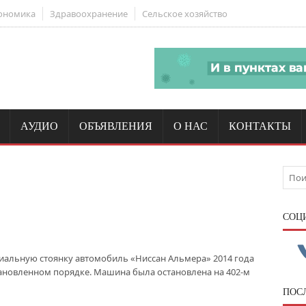
ономика
Здравоохранение
Сельское хозяйство
АУДИО
ОБЪЯВЛЕНИЯ
О НАС
КОНТАКТЫ
CОЦ
иальную стоянку автомобиль «Ниссан Альмера» 2014 года
тановленном порядке. Машина была остановлена на 402-м
ПОС