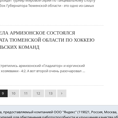
и пройдет Турнир Мировой серии по танцевальному спорту
убок Губернатора Тюменской области - это одно из самых
СЕЛА АРМИЗОНСКОЕ СОСТОЯЛСЯ
АТА ТЮМЕНСКОЙ ОБЛАСТИ ПО ХОККЕЮ
ЛЬСКИХ КОМАНД
 встретились армизонский «Гладиатор» и юргинский
хозяевами - 4:2. А вот второй очень разочаровал …
9
10
11
12
13
 предоставляемый компанией ООО "Яндекс" (119021, Россия, Москва, ул
етителей для обеспечения работоспособности и улучшения качества о