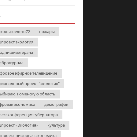
И
кольноелето72
пожары
цпроект экология
одпишиветерана
оброжурнал
фровое эфирное телевидение
циональный проект "экология"
выбираю Тюменскую область
фровая экономика
демография
рессконференциягубернатора
цпроект «Экология»
культура
цпроект цифровая экономика