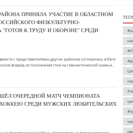
РАЙОНА ПРИНЯЛА УЧАСТИЕ В ОБЛАСТНОМ
ТЕГ
ОССИЙСКОГО ФИЗКУЛЬТУРНО-
"ГОТОВ К ТРУДУ И ОБОРОНЕ" СРЕДИ
#ш
на
#П
 вместе с представителями других районов состязались в беге
#д
клоне вперёд из положения стоя на гимнастической скамье,
Ци
на
Я 
ОШЁЛ ОЧЕРЕДНОЙ МАТЧ ЧЕМПИОНАТА
ци
 ХОККЕЮ СРЕДИ МУЖСКИХ ЛЮБИТЕЛЬСКИХ
#п
на
на
орные Армизонского района «Гладиатор» и Аромашевского -